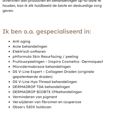
diversiteit aan producten en behandelingen up-to-date te
houden, kan ik elk huidbeeld de beste en deskundige zorg
geven.
Ik ben o.a. gespecialiseerd in:
Anti aging
Acne behandelingen
Elektrisch ontharen
pHformula Skin Resurfacing / peeling
Fruitzuurpeelingen – Inspira Cosmetics -Dermaquest
Microdermabrasie behandelingen
DS V-Line Expert – Collageen Draden (originele
gepatenteerde draden)
DS V-Line Hya Thread behandelingen
DERMADROP TDA behandelingen
DERMADROP BIOBTX liftbehandelingen
Verminderen van pigment
Verwijderen van fibromen en couperose
Observ 520X huidscan